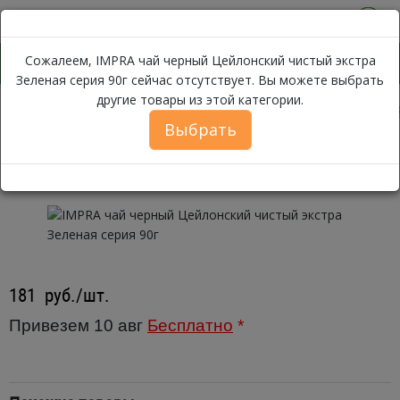
0
Сожалеем, IMPRA чай черный Цейлонский чистый экстра
Зеленая серия 90г сейчас отсутствует. Вы можете выбрать
другие товары из этой категории.
IMPRA чай
Каталог
Бакалея
Чай
Чай черный премиум
Выбрать
IMPRA чай черный Цейлонский
чистый экстра Зеленая серия 90г
181
руб./шт.
Привезем 10 авг
Бесплатно
*