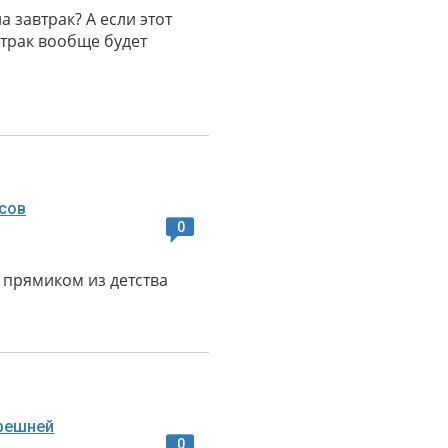
а завтрак? А если этот
втрак вообще будет
0
 прямиком из детства
0