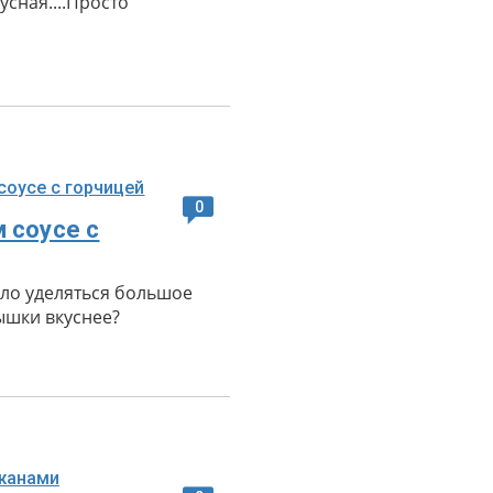
кусная....Просто
0
 соусе с
ало уделяться большое
ышки вкуснее?