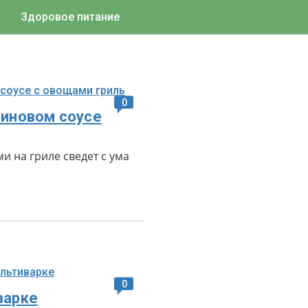
Здоровое питание
0
синовом соусе
 на гриле сведет с ума
0
варке