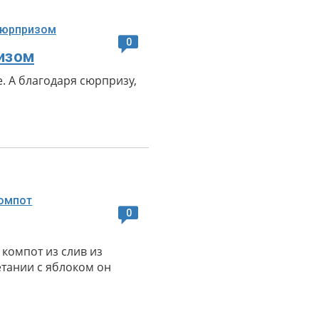
0
ризом
. А благодаря сюрпризу,
0
 компот из слив из
етании с яблоком он