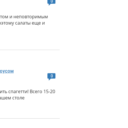
0
атом и неповторимым
оэтому салаты еще и
0
ь спагетти! Всего 15-20
ашем столе