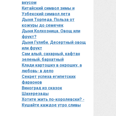
вкусом
Китайский символ зимы и
Узбекский символ лета
Дыня Торпеда. Польза от
кожуры до семечек
Дыня Колхозница. Овощ или
фрукт?
Дыня Гуляби. Десертный овощ
или фрукт
Сам алый, сахарный, кафтан
зеленый, бархатный
Клади картошку в окрошку, а
любовь- в дело
Секрет успеха египетских
фараонов
Виноград из сказок
Шахерезады
Хотите жить по-королевски? -
Кушайте каждое утро сливы