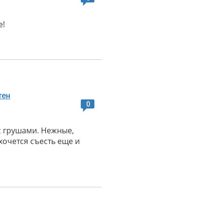
е!
0
с грушами. Нежные,
хочется съесть еще и