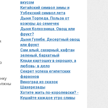
вкусом
Китайский символ зимы и
Узбекский символ лета
Дыня Торпеда. Польза от
кожуры до семечек
Дыня Колхозница. Овощ или
фрукт?
Дыня Гуляби. Десертный овощ
и
или фрукт
1
Сам алый, сахарный, кафтан
зеленый, бархатный
Клади картошку в окрошку, а
о
любовь- в дело
Секрет успеха египетских
фараонов
анку
Виноград из сказок
должны
Шахерезады
Хотите жить по-королевски? -
Кушайте каждое утро сливы