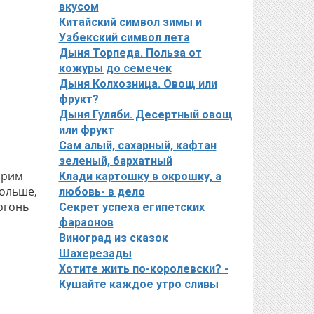
вкусом
Китайский символ зимы и
Узбекский символ лета
Дыня Торпеда. Польза от
кожуры до семечек
Дыня Колхозница. Овощ или
фрукт?
Дыня Гуляби. Десертный овощ
или фрукт
Сам алый, сахарный, кафтан
зеленый, бархатный
арим
Клади картошку в окрошку, а
дольше,
любовь- в дело
огонь
Секрет успеха египетских
фараонов
Виноград из сказок
Шахерезады
Хотите жить по-королевски? -
Кушайте каждое утро сливы