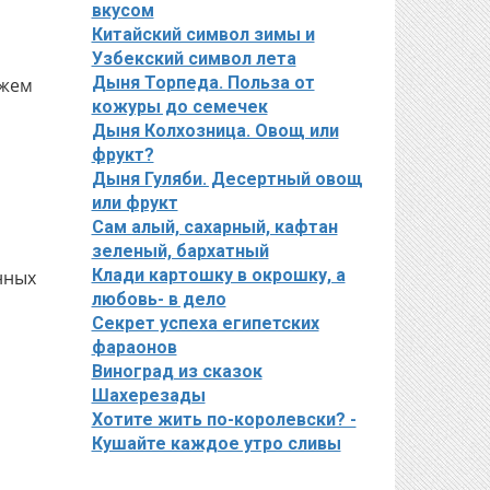
вкусом
Китайский символ зимы и
Узбекский символ лета
Дыня Торпеда. Польза от
ежем
кожуры до семечек
Дыня Колхозница. Овощ или
фрукт?
Дыня Гуляби. Десертный овощ
или фрукт
Сам алый, сахарный, кафтан
зеленый, бархатный
Клади картошку в окрошку, а
нных
любовь- в дело
Секрет успеха египетских
фараонов
Виноград из сказок
Шахерезады
Хотите жить по-королевски? -
Кушайте каждое утро сливы