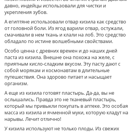
давно, индейцы использовали для чистки и
укрепления зубов.
А египтяне использовали отвар кизила как средство
от головной боли. Из ягод варили отвар, остужали,
смачивали в нем ткань и клали на лоб. Это средство
обладало по истине волшебными свойствами.
Особо ценна с древних времен и до наших дней
паста из кизила. Внешне она похожа на желе, с
приятным кисло-сладким вкусом. Эту пасту дают с
собой морякам и космонавтам в длительные
путешествия. Она здорово питает и насыщает
организм.
А еще из кизила готовят пластырь. Да-да, вы не
ослышались. Правда это не тканевый пластырь,
который мы привыкли покупать в аптеке. Это особая
масса из кизила и ячменной муки, которую кладут на
нарывы. Лечит отлично!
У кизила используют не только плоды. Из свежих