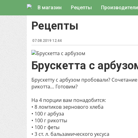
В магазин
Рецепты
Производители
Рецепты
07.08.2019 12:44
Брускетта с арбузо
Брускетту с арбузом пробовали? Сочетание
рикотта… Готовим?
На 4 порции вам понадобится:
• 8 ломтиков зернового хлеба
• 100 г арбуза
• 100 г рикотты
• 100 г феты
• 3 ст. л. бальзамического уксуса