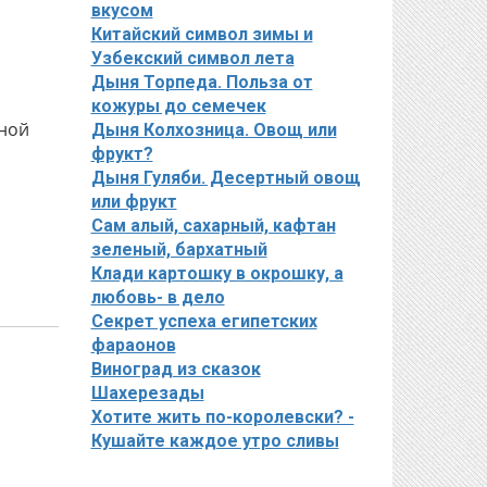
вкусом
Китайский символ зимы и
Узбекский символ лета
Дыня Торпеда. Польза от
кожуры до семечек
жной
Дыня Колхозница. Овощ или
фрукт?
Дыня Гуляби. Десертный овощ
или фрукт
Сам алый, сахарный, кафтан
зеленый, бархатный
Клади картошку в окрошку, а
любовь- в дело
Секрет успеха египетских
фараонов
Виноград из сказок
Шахерезады
Хотите жить по-королевски? -
Кушайте каждое утро сливы