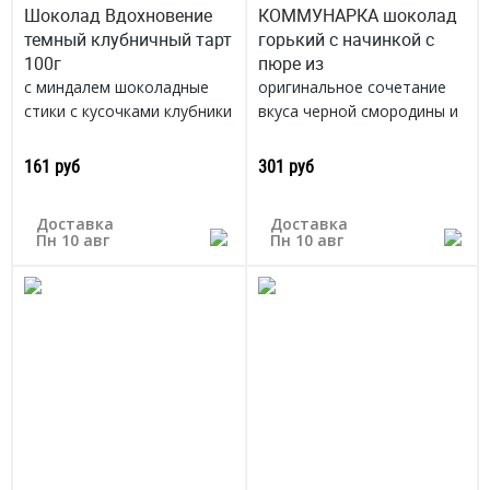
Шоколад Вдохновение
КОММУНАРКА шоколад
темный клубничный тарт
горький с начинкой с
100г
пюре из
с миндалем шоколадные
оригинальное сочетание
стики с кусочками клубники
вкуса черной смородины и
и миндаля
горького шоколада
Россия
Беларусь
161 руб
301 руб
Доставка
Доставка
Пн 10 авг
Пн 10 авг