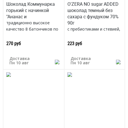
Шоколад Коммунарка
O'ZERA NO sugar ADDED
горький с начинкой
шоколад темный без
"Ананас и
сахара с фундуком 70%
90г
традиционно высокое
качество 8 батончиков по
с пребиотиками и стевией,
25г
содержит природные
Беларусь
витамины и минеральные
270 руб
223 руб
вещества
Россия, г.Коломна
Доставка
Доставка
Пн 10 авг
Пн 10 авг